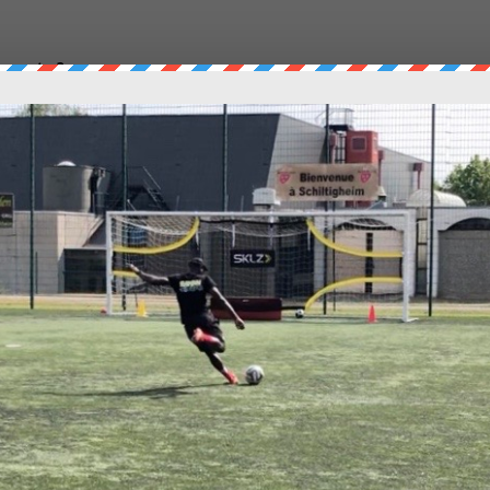
nements ?
 avec un ou deux matchs amicaux par semaine. Nous jouons Ottawa a
victoire 0-3)
, qui a effectué un gros recrutement et qui sera
ampionnat.
tte saisons ?
f est très exigeant et chaque détail est pris en compte, car nous savo
e.
 2 semaines, que penses-tu des séances spécifiques à ton pos
écifiques que l’on a pu faire m’ont permis de retoucher le ballon ava
 d’attaquant. Les séances sont totalement personnalisées et permet