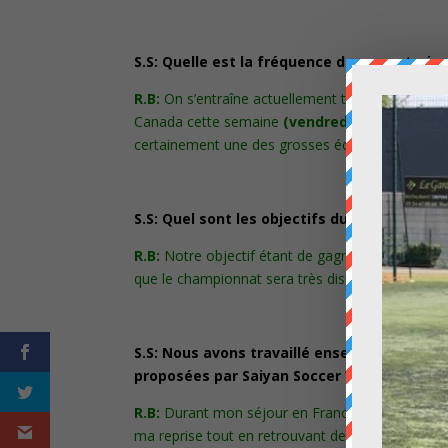
S.S: Quelle est la fréquence de vos entrai
R.B:
On s’entraîne actuellement tous les jours
Canada cette semaine
(vendredi 10 mars 2017 
certainement une des grosses écuries de ce ch
S.S: Quel sont les objectifs du club pour ce
R.B:
Notre objectif étant de gagner l’USL, le staf
que le championnat sera très disputé cette anné
S.S: Nous avons travaillé ensemble durant
proposées par Saiyan Soccer ?
R.B:
Durant mon séjour en France, les séances sp
ma reprise tout en retrouvant des automatismes