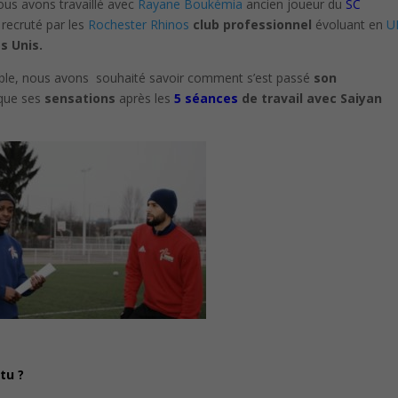
ous avons travaillé avec
Rayane Boukémia
ancien joueur du
SC
 recruté par les
Rochester Rhinos
club professionnel
évoluant en
U
s Unis.
mble, nous avons souhaité savoir comment s’est passé
son
 que ses
sensations
après les
5 séances
de travail avec Saiyan
tu ?