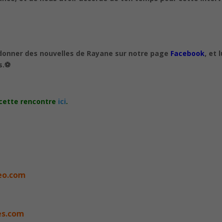
 donner des nouvelles de Rayane sur notre page
Facebook
, et l
.⚽️
 cette rencontre
ici
.
teo.com
es.com