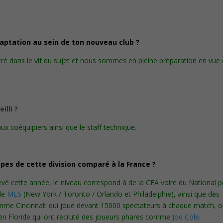
aptation au sein de ton nouveau club ?
tré dans le vif du sujet et nous sommes en pleine préparation en vue 
illi ?
ux coéquipiers ainsi que le staff technique.
pes de cette division comparé à la France ?
evé cette année, le niveau correspond à de la CFA voire du National 
de
MLS
(New York / Toronto / Orlando et Philadelphie), ainsi que des
me Cincinnati qui joue devant 15000 spectateurs à chaque match, 
en Floride qui ont recruté des joueurs phares comme
Joe Cole
.