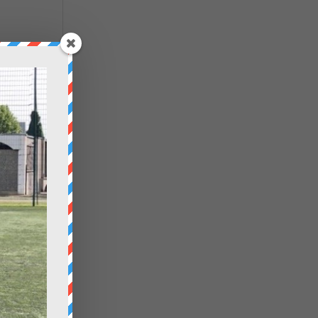
u
ns
te
nt
tent