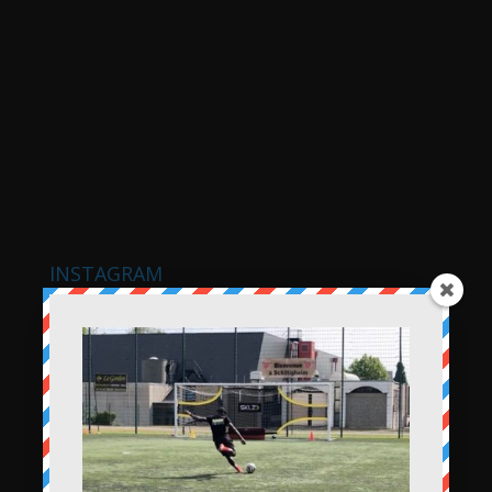
INSTAGRAM
saiyansoccer_footballcoaching