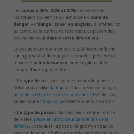
Les
zones à 20%, 22% et 37%
de conversion
constituent souvent ce qui est appelé
« zone de
danger »
(“danger zone” en anglais)
, à l’intérieur et
au centre de la surface de réparation. La plupart des
buts surviennent
depuis cette aire de jeu.
La position du tireur n’est pas le seul facteur influant
sur la probabilité de marquer. Le modèle présenté ici,
œuvre de
Julien Assuncao
, prend également en
compte d’autres paramètres:
– Le type de tir
: quelle partie du corps le joueur a
utilisé pour réaliser
la frappe.
Dans la zone de danger,
un
tir de la tête n’est converti que dans 11%*
des cas,
tandis qu’une
frappe du pied
rentre une fois sur trois
.
– Le type de passe :
dans les pieds, centre, remise
de la tête,
passe en profondeur dans le dos de la
défense
. Existe aussi la possibilité qu’il n’y ait pas de
passeur, lorsque le ballon est perdu par l’adversaire ou