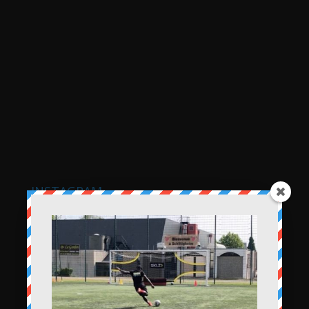
INSTAGRAM
saiyansoccer_footballcoaching